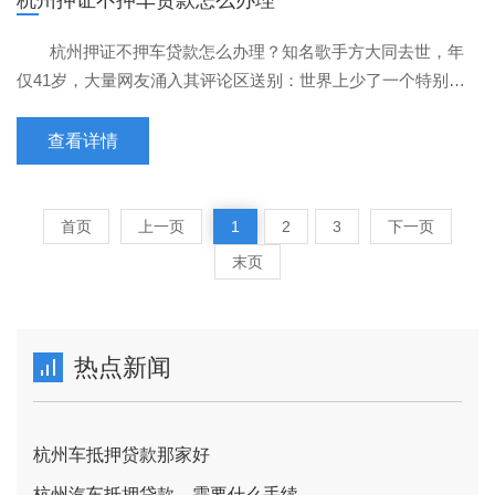
杭州押证不押车贷款怎么办理？知名歌手方大同去世，年
仅41岁，大量网友涌入其评论区送别：世界上少了一个特别的
人。汽车抵押贷款如果是全款车，一般都会选择做押证不
查看详情
首页
上一页
1
2
3
下一页
末页
热点新闻
杭州车抵押贷款那家好
杭州汽车抵押贷款，需要什么手续