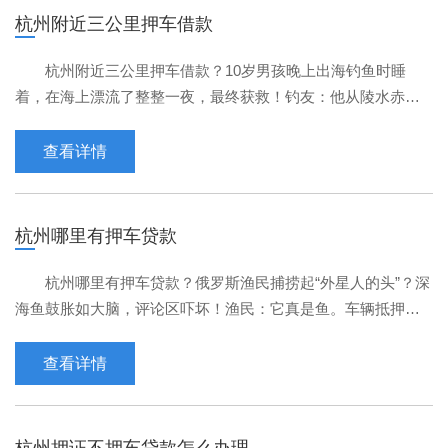
杭州附近三公里押车借款
杭州附近三公里押车借款？10岁男孩晚上出海钓鱼时睡
着，在海上漂流了整整一夜，最终获救！钓友：他从陵水赤岭
漂到了三亚！办理押车贷款肯定是在附近的地方办理比较方
查看详情
杭州哪里有押车贷款
杭州哪里有押车贷款？俄罗斯渔民捕捞起“外星人的头”？深
海鱼鼓胀如大脑，评论区吓坏！渔民：它真是鱼。车辆抵押借
款有押绿本不押车贷款和押车贷款，其中押车贷款是做
查看详情
杭州押证不押车贷款怎么办理