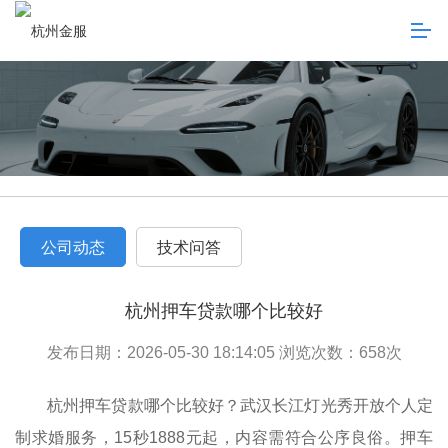
公司动态
技术问答
杭州押车贷款哪个比较好
发布日期：2026-05-30 18:14:05 浏览次数：
658
次
杭州押车贷款哪个比较好？武汉长江灯光秀开放个人定
制求婚服务，15秒1888元起，内容需符合公序良俗。押车